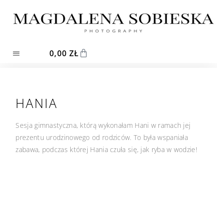
0,00
ZŁ
HANIA
Sesja gimnastyczna, którą wykonałam Hani w ramach jej
prezentu urodzinowego od rodziców. To była wspaniała
zabawa, podczas której Hania czuła się, jak ryba w wodzie!