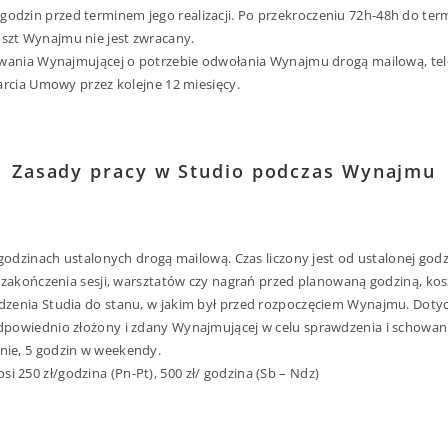
dzin przed terminem jego realizacji. Po przekroczeniu 72h-48h do ter
zt Wynajmu nie jest zwracany.
owania Wynajmującej o potrzebie odwołania Wynajmu drogą mailową, tele
arcia Umowy przez kolejne 12 miesięcy.
Zasady pracy w Studio podczas Wynajmu
godzinach ustalonych drogą mailową. Czas liczony jest od ustalonej godz
 zakończenia sesji, warsztatów czy nagrań przed planowaną godziną, ko
zenia Studia do stanu, w jakim był przed rozpoczęciem Wynajmu. Dotyc
dpowiednio złożony i zdany Wynajmującej w celu sprawdzenia i schowa
ie, 5 godzin w weekendy.
250 zł/godzina (Pn-Pt), 500 zł/ godzina (Sb – Ndz)