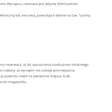
minu Wynajmu, zwracane jest jedynie 50% kosztów
foniczną lub sms-ową, powoduje trafienie na tzw. “czarną
iny rezerwacji, aż do opuszczenia studia przez ostatniego
szt należny za wynajem nie zostaje pomniejszony.
zy powrotu mebli na pierwotne miejsca, brak
nia do magazynku.