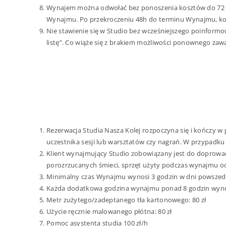
Wynajem można odwołać bez ponoszenia kosztów do 72 go
Wynajmu. Po przekroczeniu 48h do terminu Wynajmu, kos
Nie stawienie się w Studio bez wcześniejszego poinform
listę”. Co wiąże się z brakiem możliwości ponownego zaw
Rezerwacja Studia Nasza Kolej rozpoczyna się i kończy w 
uczestnika sesji lub warsztatów czy nagrań. W przypadku
Klient wynajmujący Studio zobowiązany jest do doprowad
porozrzucanych śmieci, sprzęt użyty podczas wynajmu o
Minimalny czas Wynajmu wynosi 3 godzin w dni powszedn
Każda dodatkowa godzina wynajmu ponad 8 godzin wynosi 
Metr zużytego/zadeptanego tła kartonowego: 80 zł
Użycie ręcznie malowanego płótna: 80 zł
Pomoc asystenta studia 100 zł/h