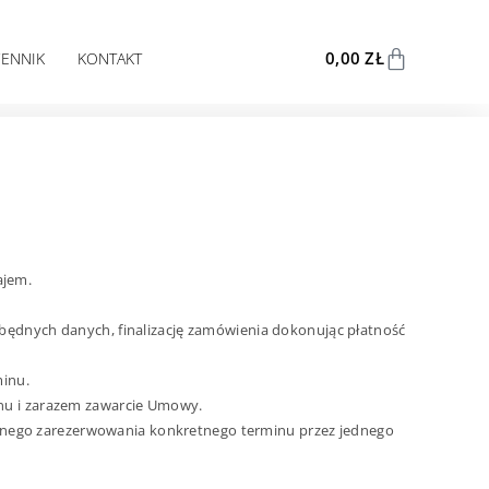
0,00
ZŁ
CENNIK
KONTAKT
ajem.
zbędnych danych, finalizację zamówienia dokonując płatność
minu.
inu i zarazem zawarcie Umowy.
znego zarezerwowania konkretnego terminu przez jednego