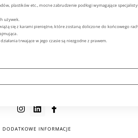
ów, plastików etc., mocne zabrudzenie podłogi wymagające specjalistyc
ch używek.
wiążą się z karami pieniężne, które zostaną doliczone do końcowego rac
ajmująca.
iałania trwające w jego czasie są niezgodne z prawem.
DODATKOWE INFORMACJE