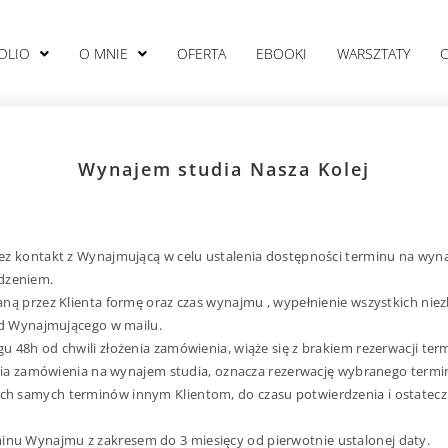
OLIO
O MNIE
OFERTA
EBOOKI
WARSZTATY
Wynajem studia Nasza Kolej
ez kontakt z Wynajmującą w celu ustalenia dostępności terminu na wyn
dzeniem.
ną przez Klienta formę oraz czas wynajmu , wypełnienie wszystkich nie
 od Wynajmującego w mailu.
 48h od chwili złożenia zamówienia, wiąże się z brakiem rezerwacji ter
żenia zamówienia na wynajem studia, oznacza rezerwację wybranego term
ch samych terminów innym Klientom, do czasu potwierdzenia i ostatec
nu Wynajmu z zakresem do 3 miesięcy od pierwotnie ustalonej daty.