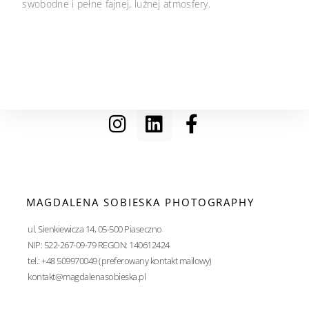
swobodne i pełne fajnej, luźnej atmosfery.
MAGDALENA SOBIESKA PHOTOGRAPHY
ul. Sienkiewicza 14, 05-500 Piaseczno
NIP: 522-267-09-79 REGON: 140612424
tel.: +48 509970049 (preferowany kontakt mailowy)
kontakt@magdalenasobieska.pl