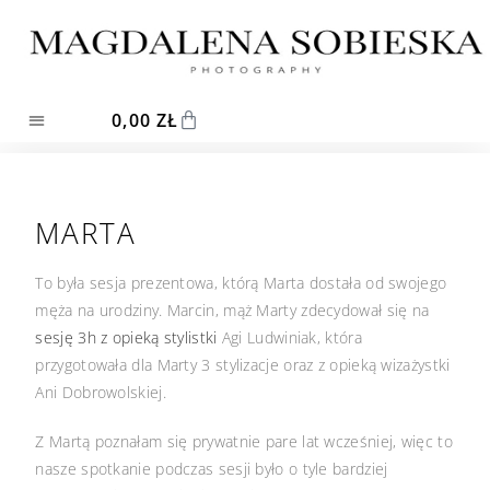
0,00
ZŁ
MARTA
To była sesja prezentowa, którą Marta dostała od swojego
męża na urodziny. Marcin, mąż Marty zdecydował się na
sesję 3h z opieką stylistki
Agi Ludwiniak, która
przygotowała dla Marty 3 stylizacje oraz z opieką wizażystki
Ani Dobrowolskiej.
Z Martą poznałam się prywatnie pare lat wcześniej, więc to
nasze spotkanie podczas sesji było o tyle bardziej