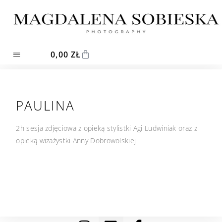
0,00
ZŁ
PAULINA
2h sesja zdjęciowa z opieką stylistki Agi Ludwiniak oraz z
opieką wizażystki Anny Dobrowolskiej