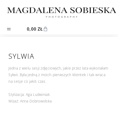
0,00
ZŁ
SYLWIA
Jedna z wielu sesji zdjęciowych, jakie przez lata wykonałam
Sylwii. Była jedną z moich pierwszych klientek i tak wraca
na sesje co jakiś czas.
Stylizacja: Aga Ludwiniak
Wizaż: Anna Dobrowolska