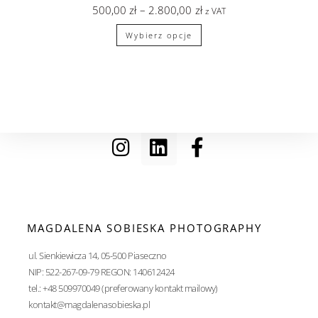
500,00
zł
–
2.800,00
zł
z VAT
Wybierz opcje
MAGDALENA SOBIESKA PHOTOGRAPHY
ul. Sienkiewicza 14, 05-500 Piaseczno
NIP: 522-267-09-79 REGON: 140612424
tel.: +48 509970049 (preferowany kontakt mailowy)
kontakt@magdalenasobieska.pl