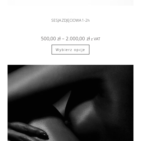
AKT ARTYSTYCZNY
SESJA ZDJĘCIOWA 1-2h
500,00
zł
–
2.000,00
zł
z VAT
Wybierz opcje