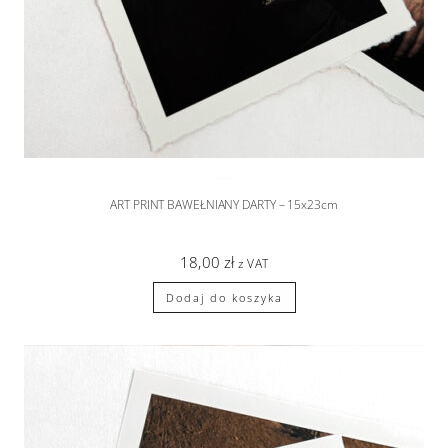
albumy | odbitki
ART PRINT BAWEŁNIANY DARTY – 15x23cm
18,00
zł
z VAT
Dodaj do koszyka