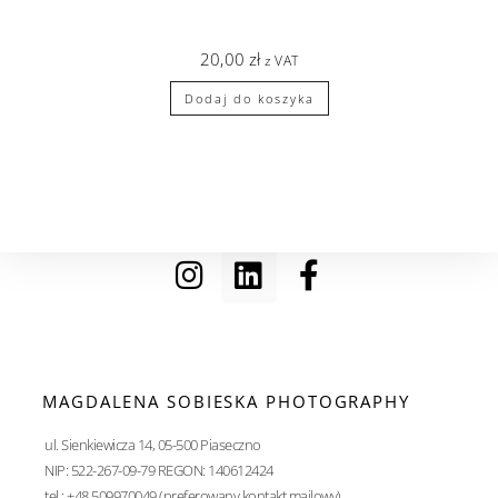
20,00
zł
z VAT
Dodaj do koszyka
MAGDALENA SOBIESKA PHOTOGRAPHY
ul. Sienkiewicza 14, 05-500 Piaseczno
NIP: 522-267-09-79 REGON: 140612424
tel.: +48 509970049 (preferowany kontakt mailowy)