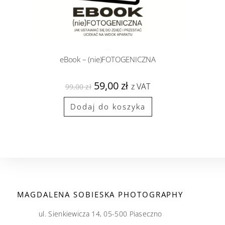
eBooki
PROMOCJE
eBook – (nie)FOTOGENICZNA
59,00
zł
z VAT
99,00
zł
Dodaj do koszyka
MAGDALENA SOBIESKA PHOTOGRAPHY
ul. Sienkiewicza 14, 05-500 Piaseczno