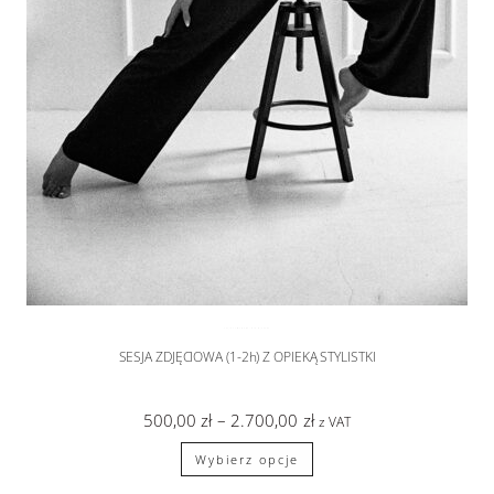
SESJA SYLWETKOWA
,
sesje zdjęciowe
SESJA ZDJĘCIOWA (1-2h) Z OPIEKĄ STYLISTKI
500,00
zł
–
2.700,00
zł
z VAT
Wybierz opcje