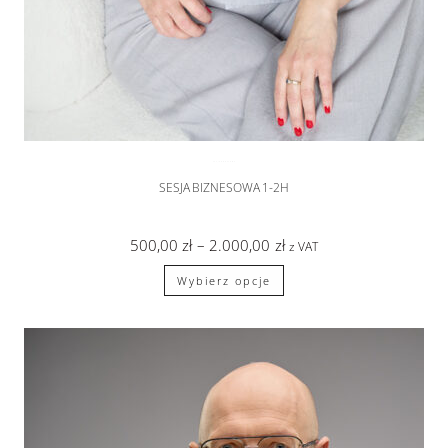
SESJA BIZNESOWA
SESJA BIZNESOWA 1-2H
500,00
zł
–
2.000,00
zł
z VAT
Wybierz opcje