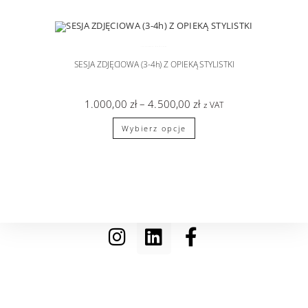
SESJA KOBIECA
,
sesje zdjęciowe
SESJA ZDJĘCIOWA (3-4h) Z OPIEKĄ STYLISTKI
1.000,00
zł
–
4.500,00
zł
z VAT
Wybierz opcje