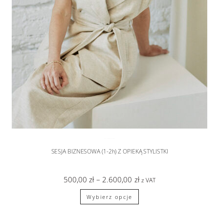
SESJA BIZNESOWA
SESJA BIZNESOWA (1-2h) Z OPIEKĄ STYLISTKI
500,00
zł
–
2.600,00
zł
z VAT
Wybierz opcje