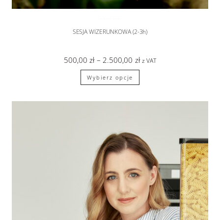
SESJA WIZERUNKOWA
,
sesje zdjęciowe
SESJA WIZERUNKOWA (2-3h)
500,00
zł
–
2.500,00
zł
z VAT
Wybierz opcje