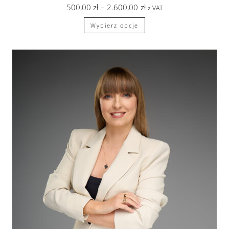
500,00
zł
–
2.600,00
zł
z VAT
Wybierz opcje