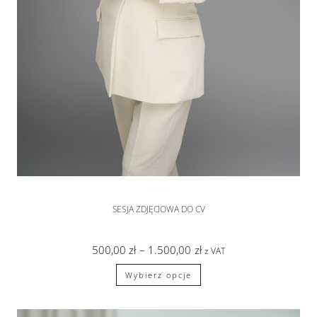
SESJA BIZNESOWA
SESJA ZDJĘCIOWA DO CV
500,00
zł
–
1.500,00
zł
z VAT
Wybierz opcje