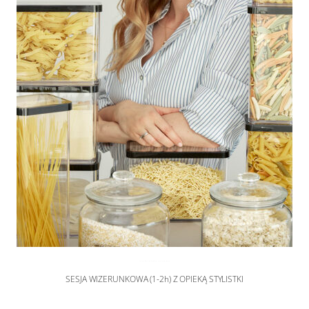
SESJA WIZERUNKOWA
,
sesje zdjęciowe
SESJA WIZERUNKOWA (1-2h) Z OPIEKĄ STYLISTKI