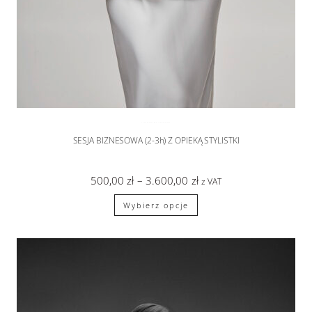
SESJA BIZNESOWA
,
sesje zdjęciowe
SESJA BIZNESOWA (2-3h) Z OPIEKĄ STYLISTKI
500,00
zł
–
3.600,00
zł
z VAT
Wybierz opcje