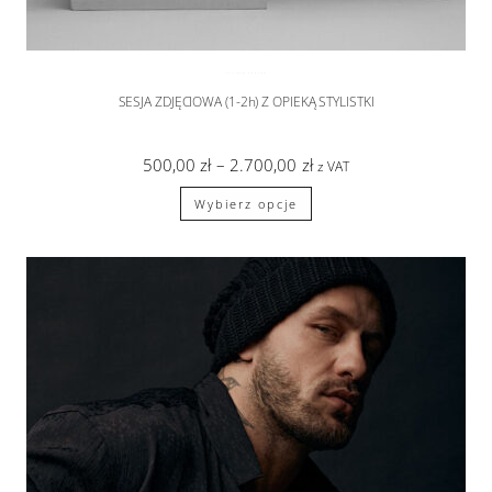
SESJA CIĄŻOWA
,
sesje zdjęciowe
SESJA ZDJĘCIOWA (1-2h) Z OPIEKĄ STYLISTKI
500,00
zł
–
2.700,00
zł
z VAT
Wybierz opcje