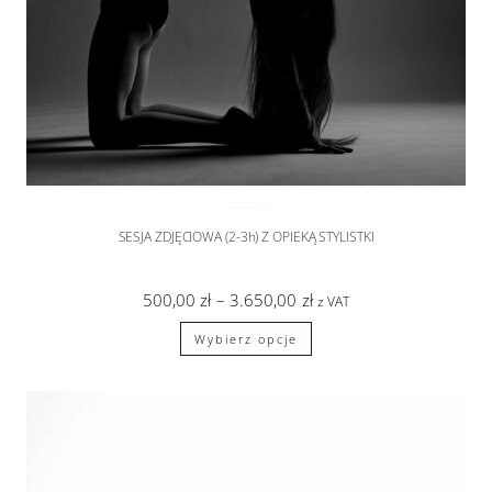
SESJA SYLWETKOWA
,
sesje zdjęciowe
SESJA ZDJĘCIOWA (2-3h) Z OPIEKĄ STYLISTKI
500,00
zł
–
3.650,00
zł
z VAT
Wybierz opcje