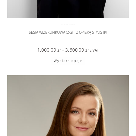
SESJA WIZERUNKOWA
,
sesje zdjęciowe
SESJA WIZERUNKOWA (2-3h) Z OPIEKĄ STYLISTKI
1.000,00
zł
–
3.600,00
zł
z VAT
Wybierz opcje