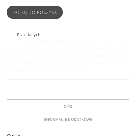
DODAJ DO KOSZYKA
SKU:
Brak danych
Kategorie:
SESJA MĘSKA
,
sesje zdjęciowe
Znaczników:
Fotograf Piaseczno
,
Fotograf Warszawa
,
fotografia
Piaseczno
,
sesja
,
Sesja męska
,
sesja Piaseczno
,
sesja zdjęciowa
,
Sesja zdjęciowa Piaseczno
,
sesja zdjęciowa Warszawa
,
studio
fotograficzne Piaseczno
,
zdjęcia Piaseczno
OPIS
INFORMACJE DODATKOWE