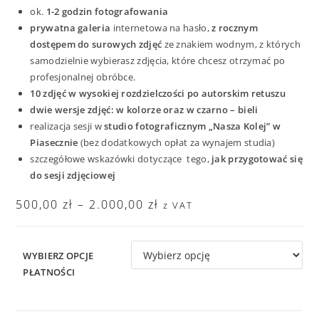
ok.
1-2 godzin fotografowania
prywatna galeria
internetowa na hasło,
z rocznym
dostępem do surowych zdjęć
ze znakiem wodnym, z których
samodzielnie wybierasz zdjęcia, które chcesz otrzymać po
profesjonalnej obróbce.
10 zdjęć w wysokiej rozdzielczości po autorskim retuszu
dwie wersje zdjęć: w kolorze oraz w czarno – bieli
realizacja sesji w
studio fotograficznym „Nasza Kolej” w
Piasecznie
(bez dodatkowych opłat za wynajem studia)
szczegółowe wskazówki dotyczące tego,
jak przygotować się
do sesji zdjęciowej
500,00
zł
–
2.000,00
zł
z VAT
WYBIERZ OPCJE
PŁATNOŚCI