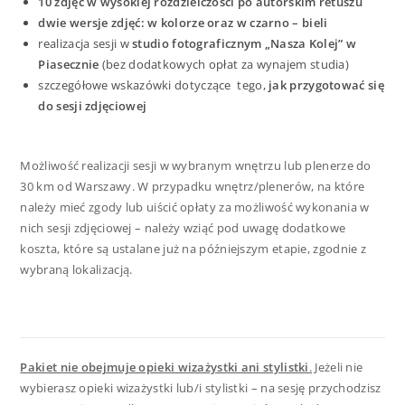
10 zdjęć w wysokiej rozdzielczości po autorskim retuszu
dwie wersje zdjęć: w kolorze oraz w czarno – bieli
realizacja sesji w
studio fotograficznym „Nasza Kolej” w
Piasecznie
(bez dodatkowych opłat za wynajem studia)
szczegółowe wskazówki dotyczące tego,
jak przygotować się
do sesji zdjęciowej
Możliwość realizacji sesji w wybranym wnętrzu lub plenerze do
30 km od Warszawy. W przypadku wnętrz/plenerów, na które
należy mieć zgody lub uiścić opłaty za możliwość wykonania w
nich sesji zdjęciowej – należy wziąć pod uwagę dodatkowe
koszta, które są ustalane już na późniejszym etapie, zgodnie z
wybraną lokalizacją.
Pakiet nie obejmuje opieki wizażystki ani stylistki
.
Jeżeli nie
wybierasz opieki wizażystki lub/i stylistki – na sesję przychodzisz