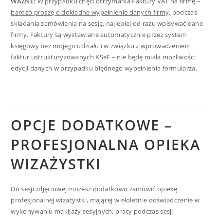
WAŻNE:
W przypadku chęci otrzymania Faktury VAT na firmę –
bardzo proszę o dokładne wypełnienie danych firmy,
podczas
składania zamówienia na sesję, najlepiej od razu wpisywać dane
firmy. Faktury są wystawiane automatycznie przez system
księgowy bez mojego udziału i w związku z wprowadzeniem
faktur ustrukturyzowanych KSeF – nie będę miała możliwości
edycji danych w przypadku błędnego wypełnienia formularza.
OPCJE DODATKOWE –
PROFESJONALNA
OPIEKA
WIZAŻYSTKI
Do sesji zdjęciowej możesz dodatkowo zamówić opiekę
profesjonalnej wizażystki, mającej wieloletnie doświadczenie w
wykonywaniu makijaży sesyjnych, pracy podczas sesji