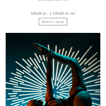
500,00
zł
–
2.100,00
zł
z VAT
Wybierz opcje