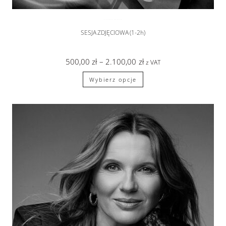
SESJA KOBIECA
,
sesje zdjęciowe
SESJA ZDJĘCIOWA (1-2h)
500,00
zł
–
2.100,00
zł
z VAT
Wybierz opcje