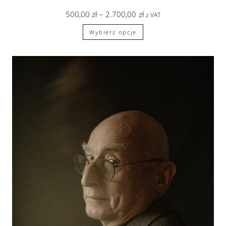
500,00
zł
–
2.700,00
zł
z VAT
Wybierz opcje