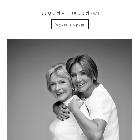
500,00
zł
–
2.100,00
zł
z VAT
Wybierz opcje