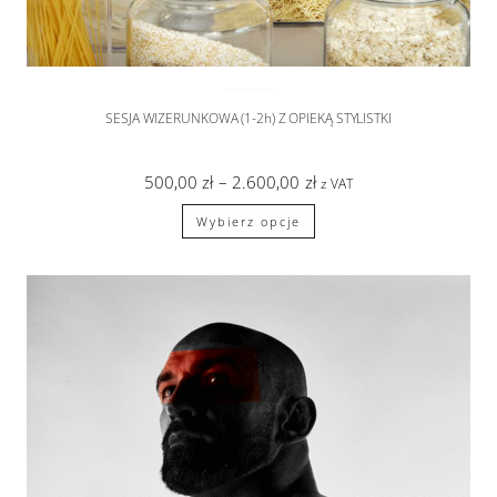
SESJA WIZERUNKOWA
,
sesje zdjęciowe
SESJA WIZERUNKOWA (1-2h) Z OPIEKĄ STYLISTKI
500,00
zł
–
2.600,00
zł
z VAT
Wybierz opcje