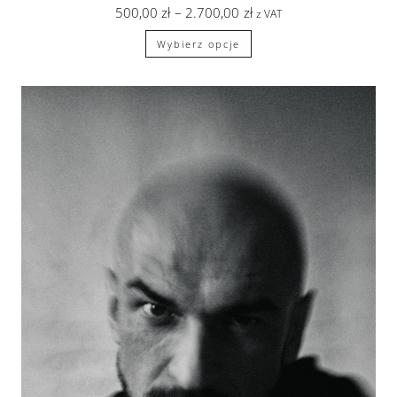
500,00
zł
–
2.700,00
zł
z VAT
Wybierz opcje