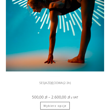
SESJA SYLWETKOWA
,
sesje zdjęciowe
SESJA ZDJĘCIOWA (2-3h)
500,00
zł
–
2.600,00
zł
z VAT
Wybierz opcje