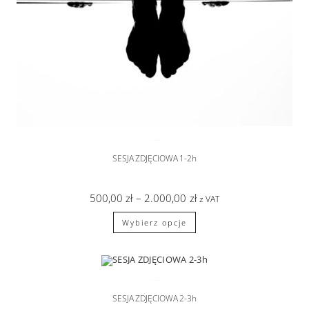
AKT ARTYSTYCZNY
SESJA ZDJĘCIOWA 1-2h
500,00
zł
–
2.000,00
zł
z VAT
Wybierz opcje
AKT ARTYSTYCZNY
SESJA ZDJĘCIOWA 2-3h