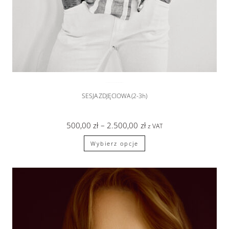
SESJA MĘSKA
,
sesje zdjęciowe
SESJA ZDJĘCIOWA (2-3h)
500,00
zł
–
2.500,00
zł
z VAT
Wybierz opcje