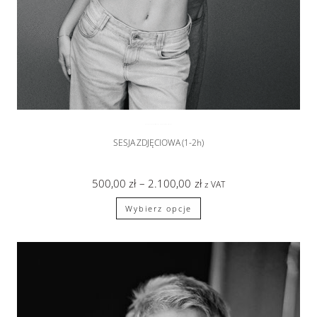
SESJA WE DWOJE
,
sesje zdjęciowe
SESJA ZDJĘCIOWA (1-2h)
500,00
zł
–
2.100,00
zł
z VAT
Wybierz opcje