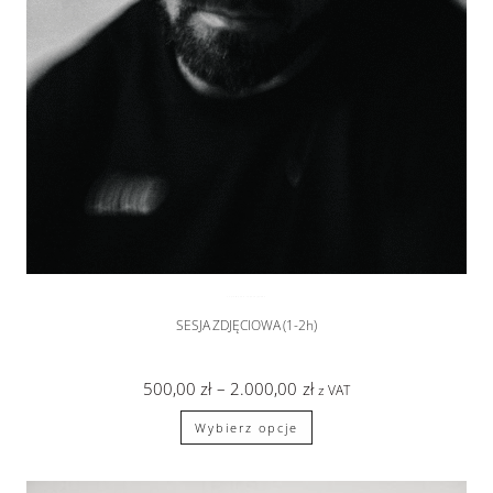
SESJA MĘSKA
,
sesje zdjęciowe
SESJA ZDJĘCIOWA (1-2h)
500,00
zł
–
2.000,00
zł
z VAT
Wybierz opcje