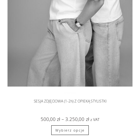
SESJA RODZINNA
,
sesje zdjęciowe
SESJA ZDJĘCIOWA (1-2h) Z OPIEKĄ STYLISTKI
500,00
zł
–
3.250,00
zł
z VAT
Wybierz opcje