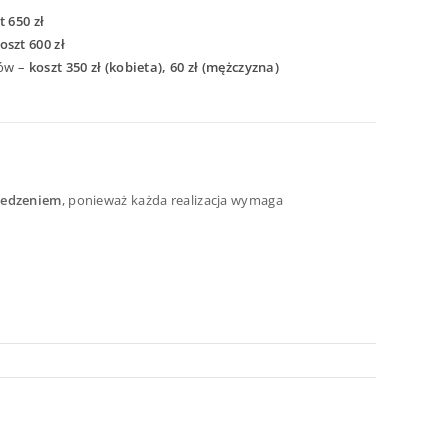
t 650 zł
oszt 600 zł
sów –
koszt 350 zł (kobieta), 60 zł (mężczyzna)
zedzeniem
, ponieważ każda realizacja wymaga