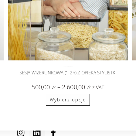
SESJA WIZERUNKOWA
sesje zdjęciowe
SESJA WIZERUNKOWA (1-2h) Z OPIEKĄ STYLISTKI
500,00
zł
–
2.600,00
zł
z VAT
Wybierz opcje