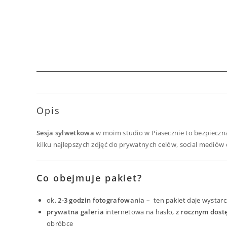
Opis
Sesja sylwetkowa
w moim studio w Piasecznie to bezpieczna 
kilku najlepszych zdjęć do prywatnych celów, social medió
Co obejmuje pakiet?
ok.
2-3 godzin fotografowania –
ten pakiet daje wystarc
prywatna galeria
internetowa na hasło,
z rocznym dost
obróbce