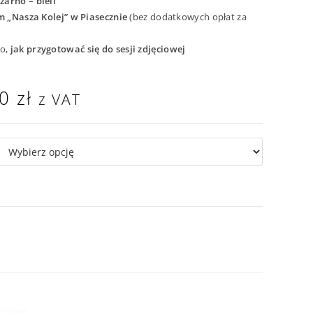
zarno – bieli
m „Nasza Kolej” w Piasecznie
(bez dodatkowych opłat za
go,
jak przygotować się do sesji zdjęciowej
00
zł
z VAT
ęciowe