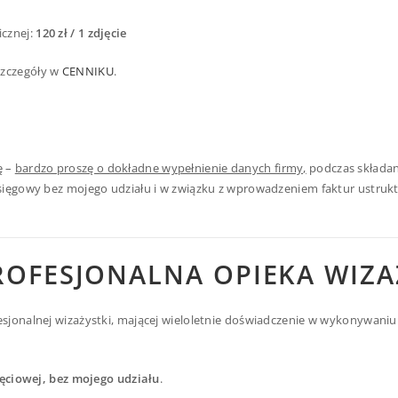
icznej:
120 zł / 1 zdjęcie
 szczegóły w
CENNIKU
.
ę –
bardzo proszę o dokładne wypełnienie danych firmy,
podczas składan
sięgowy bez mojego udziału i w związku z wprowadzeniem faktur ustrukt
PROFESJONALNA
OPIEKA WIZA
jonalnej wizażystki, mającej wieloletnie doświadczenie w wykonywaniu m
jęciowej, bez mojego udziału
.