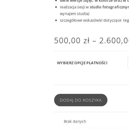
dwie wersje zdjęć: w kolorze oraz w c
realizacja sesji w
studio fotograficzny
wynajem studia)
szczegółowe wskazówki dotyczące te
500,00
zł
–
2.600,
WYBIERZ OPCJE PŁATNOŚCI
DODAJ DO KOSZYKA
SKU:
Brak danych
Kategorie:
SESJA SYLWETKOWA
,
sesje zdj