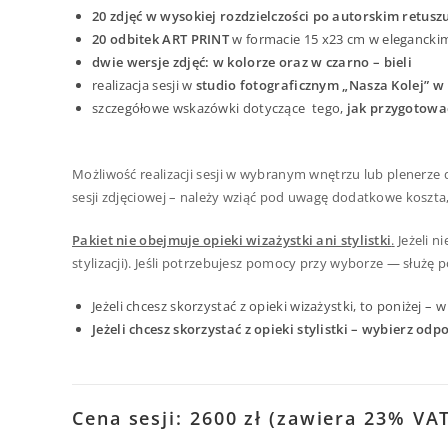
20 zdjęć w wysokiej rozdzielczości po autorskim retusz
20 odbitek ART PRINT
w formacie 15 x23 cm w elegancki
dwie wersje zdjęć: w kolorze oraz w czarno – bieli
realizacja sesji w
studio fotograficznym „Nasza Kolej” w 
szczegółowe wskazówki dotyczące tego,
jak przygotować
Możliwość realizacji sesji w wybranym wnętrzu lub plenerze
sesji zdjęciowej – należy wziąć pod uwagę dodatkowe koszta, 
Pakiet nie obejmuje opieki wizażystki ani stylistki
.
Jeżeli n
stylizacji). Jeśli potrzebujesz pomocy przy wyborze — służę
Jeżeli chcesz skorzystać z opieki wizażystki, to poniżej 
Jeżeli chcesz skorzystać z opieki stylistki – wybierz odp
Cena sesji: 2600 zł (zawiera 23% VA