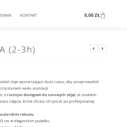
0,00
ZŁ
CENNIK
KONTAKT
A (2-3h)
akiet daje wystarczająco dużo czasu, aby przeprowadzić
orzystaniem wielu aranżacji
ło,
z rocznym dostępem do surowych zdjęć
ze znakiem
asz zdjęcia, które chcesz otrzymać po profesjonalnej
o autorskim retuszu
x23 cm w eleganckim pudełku