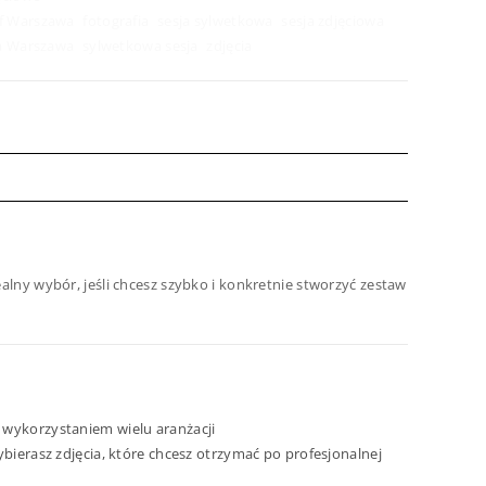
f Warszawa
,
fotografia
,
sesja sylwetkowa
,
sesja zdjęciowa
,
wa Warszawa
,
sylwetkowa sesja
,
zdjęcia
alny wybór, jeśli chcesz szybko i konkretnie stworzyć zestaw
z wykorzystaniem wielu aranżacji
ierasz zdjęcia, które chcesz otrzymać po profesjonalnej