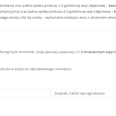
obieta) oraz pełna opieka podczas 2-3 godzinnej sesji zdjęciowej –
kosz
mężczyzna) oraz pełna opieka podczas 2-3 godzinnej sesji zdjęciowej –
k
kowego wizażu dla tej osoby – wykonanie makijażu wraz z ułożeniem wło
dostępnych terminów. Sesje planuję zazwyczaj z
1–2-miesięcznym wypr
oboda w wyborze odpowiedniego momentu.
Zadatek, Całość wynagrodzenia