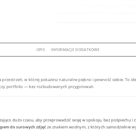
Znaczników:
Fotograf Piaseczno
,
Fotogra
Sesja zdjęciowa Piaseczno
,
sesja zdjęcio
OPIS
INFORMACJE DODATKOWE
przestrzeń, w której pokażesz naturalne piękno i pewność siebie. To ide
w czy portfolio — bez rozbudowanych przygotowań.
zająco dużo czasu, aby przeprowadzić sesję w spokoju, bez pośpiechu i 
ępem do surowych zdjęć
ze znakiem wodnym, z których samodzielnie wyb