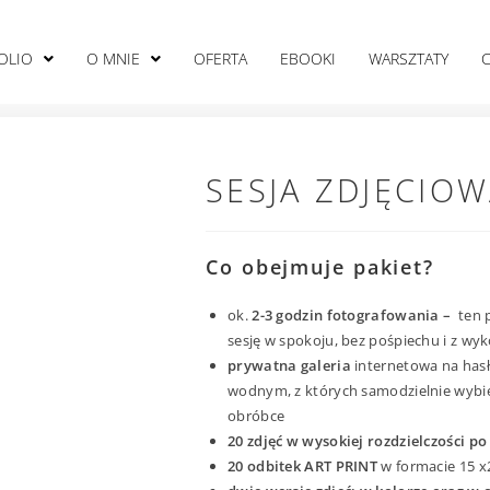
OLIO
O MNIE
OFERTA
EBOOKI
WARSZTATY
SESJA ZDJĘCIOW
Co obejmuje pakiet?
ok.
2-3 godzin fotografowania –
ten p
sesję w spokoju, bez pośpiechu i z wyk
prywatna galeria
internetowa na has
wodnym, z których samodzielnie wybier
obróbce
20 zdjęć w wysokiej rozdzielczości p
20 odbitek ART PRINT
w formacie 15 