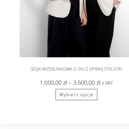
SESJA WIZERUNKOWA
sesje zdjęciowe
SESJA WIZERUNKOWA (2-3h) Z OPIEKĄ STYLISTKI
1.000,00
zł
–
3.600,00
zł
z VAT
Wybierz opcje