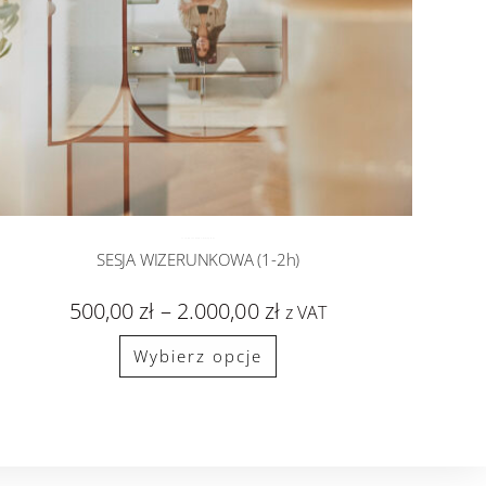
SESJA WIZERUNKOWA
sesje zdjęciowe
SESJA WIZERUNKOWA (1-2h)
500,00
zł
–
2.000,00
zł
z VAT
Wybierz opcje