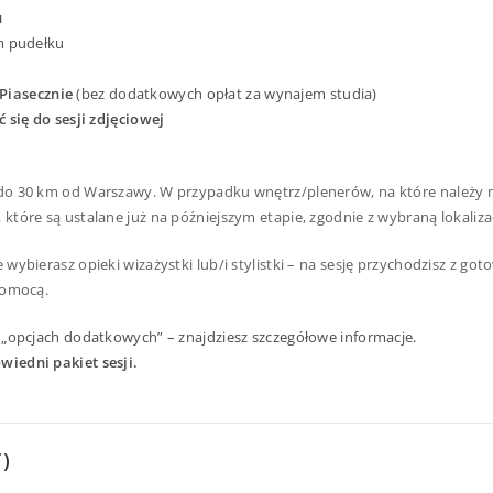
u
m pudełku
Piasecznie
(bez dodatkowych opłat za wynajem studia)
 się do sesji zdjęciowej
 do 30 km od Warszawy. W przypadku wnętrz/plenerów, na które należy m
które są ustalane już na późniejszym etapie, zgodnie z wybraną lokaliza
ie wybierasz opieki wizażystki lub/i stylistki – na sesję przychodzisz z 
 pomocą.
– w „opcjach dodatkowych” – znajdziesz szczegółowe informacje.
owiedni pakiet sesji.
T)