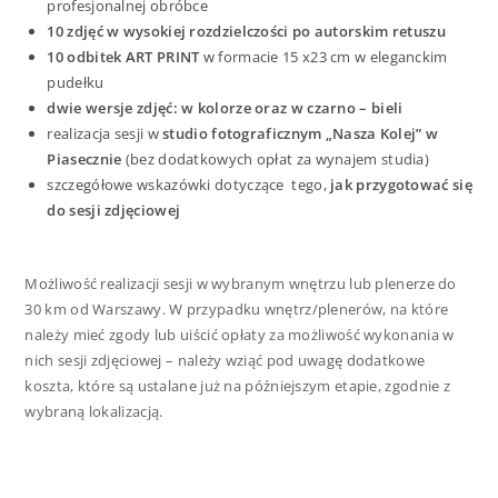
profesjonalnej obróbce
10 zdjęć w wysokiej rozdzielczości po autorskim retuszu
10 odbitek ART PRINT
w formacie 15 x23 cm w eleganckim
pudełku
dwie wersje zdjęć: w kolorze oraz w czarno – bieli
realizacja sesji w
studio fotograficznym „Nasza Kolej” w
Piasecznie
(bez dodatkowych opłat za wynajem studia)
szczegółowe wskazówki dotyczące tego,
jak przygotować się
do sesji zdjęciowej
Możliwość realizacji sesji w wybranym wnętrzu lub plenerze do
30 km od Warszawy. W przypadku wnętrz/plenerów, na które
należy mieć zgody lub uiścić opłaty za możliwość wykonania w
nich sesji zdjęciowej – należy wziąć pod uwagę dodatkowe
koszta, które są ustalane już na późniejszym etapie, zgodnie z
wybraną lokalizacją.