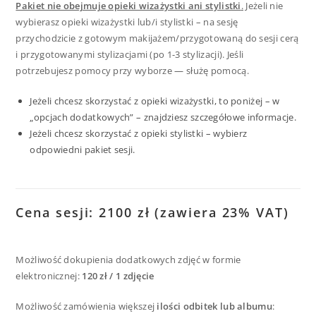
Pakiet nie obejmuje opieki wizażystki ani stylistki
.
Jeżeli nie
wybierasz opieki wizażystki lub/i stylistki – na sesję
przychodzicie z gotowym makijażem/przygotowaną do sesji cerą
i przygotowanymi stylizacjami (po 1-3 stylizacji). Jeśli
potrzebujesz pomocy przy wyborze — służę pomocą.
Jeżeli chcesz skorzystać z opieki wizażystki, to poniżej – w
„opcjach dodatkowych” – znajdziesz szczegółowe informacje.
Jeżeli chcesz skorzystać z opieki stylistki – wybierz
odpowiedni pakiet sesji.
Cena sesji: 2100 zł (zawiera 23% VAT)
Możliwość dokupienia dodatkowych zdjęć w formie
elektronicznej:
120 zł / 1 zdjęcie
Możliwość zamówienia większej
ilości odbitek lub albumu
: