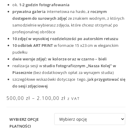
ok.
1-2 godzin fotografowania
prywatna galeria
internetowa na hasło,
z rocznym
dostępem do surowych zdjęć
ze znakiem wodnym, z których
samodzielnie wybierasz zdjęcia, które chcesz otrzymać po
profesjonalnej obróbce
10 zdjęć w wysokiej rozdzielczości po autorskim retuszu
10 odbitek ART PRINT
w formacie 15 x23 cm w eleganckim
pudełku
dwie wersje zdjęć: w kolorze oraz w czarno – bieli
realizacja sesji w
studio fotograficznym „Nasza Kolej” w
Piasecznie
(bez dodatkowych opłat za wynajem studia)
szczegółowe wskazówki dotyczące tego,
jak przygotować się
do sesji zdjęciowej
500,00
zł
–
2.100,00
zł
z VAT
WYBIERZ OPCJE
PŁATNOŚCI