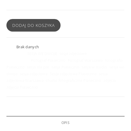
DODAJ DO KOSZYKA
SKU:
Brak danych
Kategorie:
SESJA WE DWOJE
,
sesje zdjęciowe
Znaczników:
Fotograf Piaseczno
,
Fotograf Warszawa
,
fotografia
Piaseczno
,
sesja dla par
,
sesja Piaseczno
,
sesja w studio
,
sesja we
dwoje
,
sesja zdjęciowa
,
Sesja zdjęciowa Piaseczno
,
sesja
zdjęciowa Warszawa
,
studio fotograficzne Piaseczno
,
zdjęcia
,
zdjęcia Piaseczno
OPIS