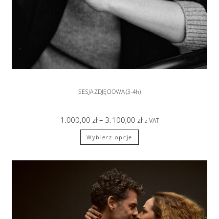
SESJA PORTRETOWA
,
sesje zdjęciowe
SESJA ZDJĘCIOWA (3-4h)
1.000,00
zł
–
3.100,00
zł
z VAT
Wybierz opcje