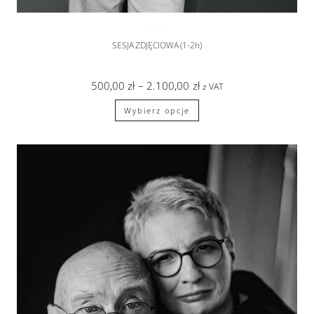
SESJA WE DWOJE
,
sesje zdjęciowe
SESJA ZDJĘCIOWA (1-2h)
500,00
zł
–
2.100,00
zł
z VAT
Wybierz opcje