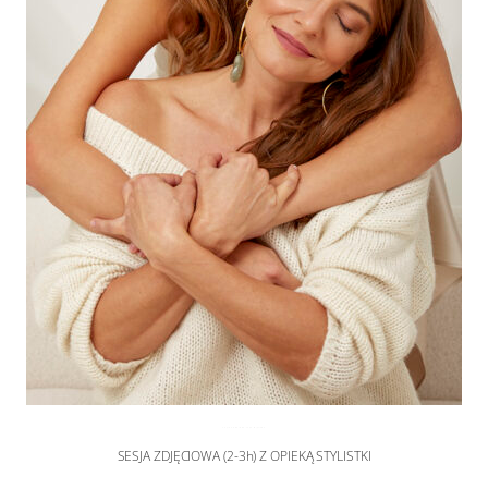
SESJA RODZINNA
,
sesje zdjęciowe
SESJA ZDJĘCIOWA (2-3h) Z OPIEKĄ STYLISTKI