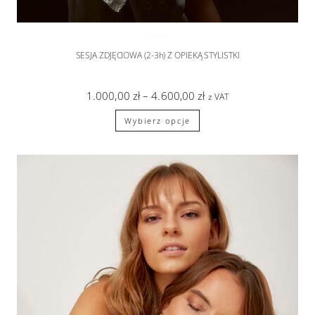
SESJA WE DWOJE
,
sesje zdjęciowe
SESJA ZDJĘCIOWA (2-3h) Z OPIEKĄ STYLISTKI
1.000,00
zł
–
4.600,00
zł
z VAT
Wybierz opcje