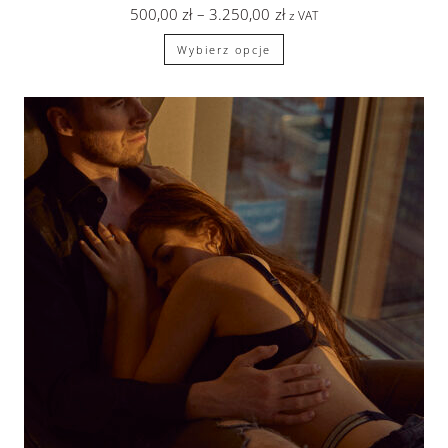
500,00
zł
–
3.250,00
zł
z VAT
Wybierz opcje