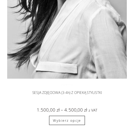
SESJA PORTRETOWA
,
sesje zdjęciowe
SESJA ZDJĘCIOWA (3-4h) Z OPIEKĄ STYLISTKI
1.500,00
zł
–
4.500,00
zł
z VAT
Wybierz opcje